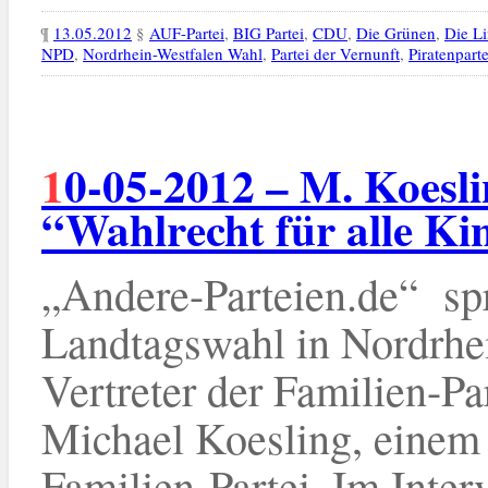
¶
13.05.2012
§
AUF-Partei
,
BIG Partei
,
CDU
,
Die Grünen
,
Die L
NPD
,
Nordrhein-Westfalen Wahl
,
Partei der Vernunft
,
Piratenparte
10-05-2012 – M. Koesling (Familien-Partei):
“Wahlrecht für alle Ki
„Andere-Parteien.de“ s
Landtagswahl in Nordrhe
Vertreter der Familien-P
Michael Koesling, einem 
Familien-Partei. Im Interv