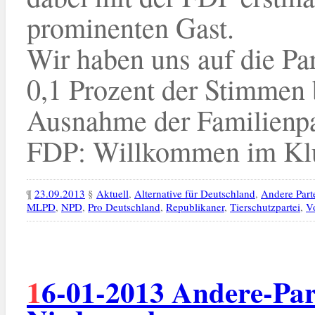
prominenten Gast.
Wir haben uns auf die Pa
0,1 Prozent der Stimmen
Ausnahme der Familienpa
FDP: Willkommen im Klub
¶
23.09.2013
§
Aktuell
,
Alternative für Deutschland
,
Andere Part
MLPD
,
NPD
,
Pro Deutschland
,
Republikaner
,
Tierschutzpartei
,
V
16-01-2013 Andere-Parteien Social-Media-Charts