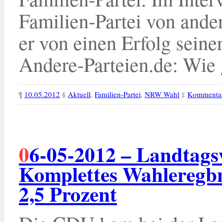
Familien-Partei von ande
er von einen Erfolg seine
Andere-Parteien.de: Wie gr
¶
10.05.2012
§
Aktuell
,
Familien-Partei
,
NRW Wahl
‡
Kommentar
06-05-2012 – Landtagswahl Schleswig-Holstein:
Komplettes Wahleregbnis
2,5 Prozent