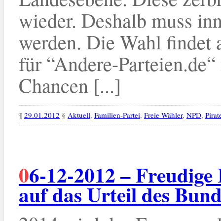
wieder. Deshalb muss in
werden. Die Wahl findet 
für “Andere-Parteien.de“
Chancen [...]
¶
29.01.2012
§
Aktuell
,
Familien-Partei
,
Freie Wähler
,
NPD
,
Pirat
06-12-2012 – Freudige Reaktionen der Kleinparteien
auf das Urteil des Bun