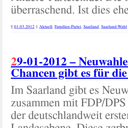
überraschend. Ist dies eher
¶
01.03.2012
§
Aktuell
,
Familien-Partei
,
Saarland
,
Saarland-Wahl
29-01-2012 – Neuwahlen im Saarland: Welche
Chancen gibt es für di
Im Saarland gibt es Neuw
zusammen mit FDP/DPS u
der deutschlandweit erst
Landesebene. Diese zerbr