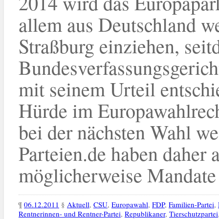
2014 wird das Europapar
allem aus Deutschland we
Straßburg einziehen, sei
Bundesverfassungsgeric
mit seinem Urteil entschi
Hürde im Europawahlrecht
bei der nächsten Wahl we
Parteien.de haben daher a
möglicherweise Mandate 
¶
06.12.2011
§
Aktuell
,
CSU
,
Europawahl
,
FDP
,
Familien-Partei
,
Rentnerinnen- und Rentner-Partei
,
Republikaner
,
Tierschutzpartei