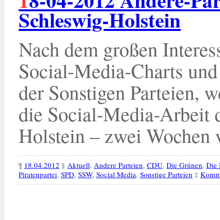
Schleswig-Holstein
Nach dem großen Interes
Social-Media-Charts und 
der Sonstigen Parteien, w
die Social-Media-Arbeit d
Holstein – zwei Wochen 
¶
18.04.2012
§
Aktuell
,
Andere Parteien
,
CDU
,
Die Grünen
,
Die 
Piratenpartei
,
SPD
,
SSW
,
Social Media
,
Sonstige Parteien
‡
Komme