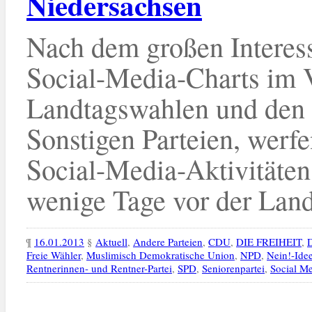
Niedersachsen
Nach dem großen Interes
Social-Media-Charts im 
Landtagswahlen und den 
Sonstigen Parteien, werfe
Social-Media-Aktivitäten
wenige Tage vor der Lan
¶
16.01.2013
§
Aktuell
,
Andere Parteien
,
CDU
,
DIE FREIHEIT
,
D
Freie Wähler
,
Muslimisch Demokratische Union
,
NPD
,
Nein!-Ide
Rentnerinnen- und Rentner-Partei
,
SPD
,
Seniorenpartei
,
Social M