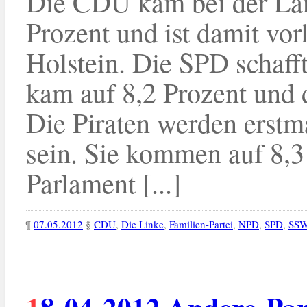
Die CDU kam bei der Lan
Prozent und ist damit vor
Holstein. Die SPD schaff
kam auf 8,2 Prozent und 
Die Piraten werden erstma
sein. Sie kommen auf 8,3
Parlament [...]
¶
07.05.2012
§
CDU
,
Die Linke
,
Familien-Partei
,
NPD
,
SPD
,
SS
18-04-2012 Andere-Parteien Social-Media-Charts