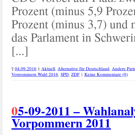
Prozent (minus 5,9 Prozen
Prozent (minus 3,7) und
das Parlament in Schwer
[...]
¶
04.09.2016
§
Aktuell
,
Alternative für Deutschland
,
Andere Part
Vorpommern Wahl 2016
,
SPD
,
ZDF
‡
Keine Kommentare (0)
05-09-2011 – Wahlanalyse: Mecklenburg-
Vorpommern 2011