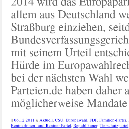
2014 wird das Europapar
allem aus Deutschland we
Straßburg einziehen, sei
Bundesverfassungsgeric
mit seinem Urteil entschi
Hürde im Europawahlrecht
bei der nächsten Wahl we
Parteien.de haben daher a
möglicherweise Mandate 
¶
06.12.2011
§
Aktuell
,
CSU
,
Europawahl
,
FDP
,
Familien-Partei
,
Rentnerinnen- und Rentner-Partei
,
Republikaner
,
Tierschutzpartei