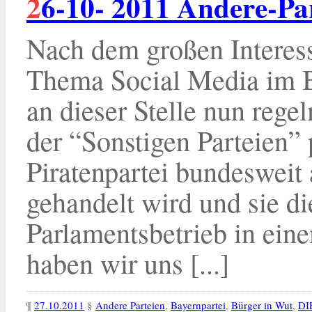
26-10- 2011 Andere-Pa
Nach dem großen Interes
Thema Social Media im B
an dieser Stelle nun reg
der “Sonstigen Parteien”
Piratenpartei bundesweit
gehandelt wird und sie d
Parlamentsbetrieb in ein
haben wir uns [...]
¶
27.10.2011
§
Andere Parteien
,
Bayernpartei
,
Bürger in Wut
,
DI