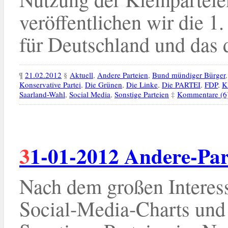
veröffentlichen wir die 1.
für Deutschland und das
¶
21.02.2012
§
Aktuell
,
Andere Parteien
,
Bund mündiger Bürger
Konservative Partei
,
Die Grünen
,
Die Linke
,
Die PARTEI
,
FDP
,
K
Saarland-Wahl
,
Social Media
,
Sonstige Parteien
‡
Kommentare (6
31-01-2012 Andere-Par
Nach dem großen Interes
Social-Media-Charts und 