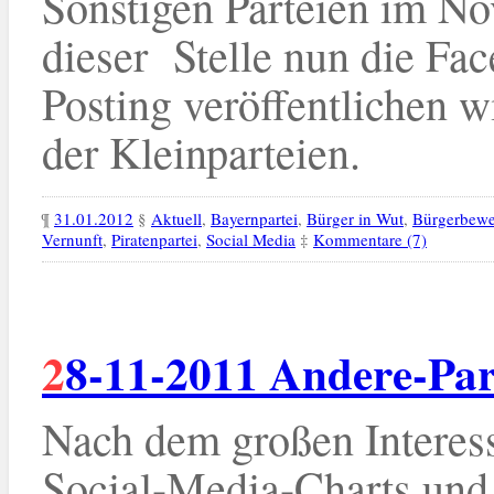
Sonstigen Parteien im No
dieser Stelle nun die Fac
Posting veröffentlich
der Kleinparteien.
¶
31.01.2012
§
Aktuell
,
Bayernpartei
,
Bürger in Wut
,
Bürgerbew
Vernunft
,
Piratenpartei
,
Social Media
‡
Kommentare (7)
28-11-2011 Andere-Par
Nach dem großen Interes
Social-Media-Charts un