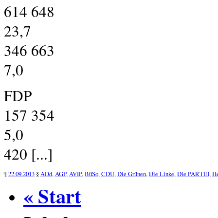
614 648
23,7
346 663
7,0
FDP
157 354
5,0
420 [...]
¶
22.09.2013
§
ADd
,
AGP
,
AVIP
,
BüSo
,
CDU
,
Die Grünen
,
Die Linke
,
Die PARTEI
,
He
« Start