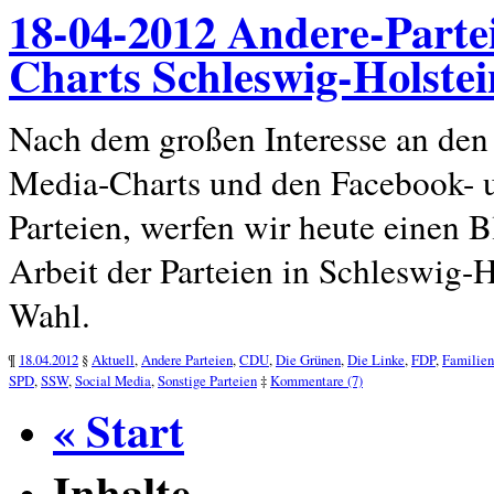
18-04-2012 Andere-Parte
Charts Schleswig-Holstei
Nach dem großen Interesse an den 
Media-Charts und den Facebook- u
Parteien, werfen wir heute einen B
Arbeit der Parteien in Schleswig-
Wahl.
¶
18.04.2012
§
Aktuell
,
Andere Parteien
,
CDU
,
Die Grünen
,
Die Linke
,
FDP
,
Familien
SPD
,
SSW
,
Social Media
,
Sonstige Parteien
‡
Kommentare (7)
« Start
Inhalte