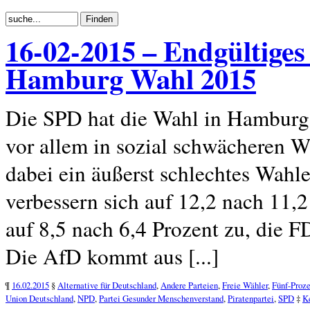
16-02-2015 – Endgültige
Hamburg Wahl 2015
Die SPD hat die Wahl in Hamburg
vor allem in sozial schwächeren W
dabei ein äußerst schlechtes Wahl
verbessern sich auf 12,2 nach 11,2
auf 8,5 nach 6,4 Prozent zu, die F
Die AfD kommt aus [...]
¶
16.02.2015
§
Alternative für Deutschland
,
Andere Parteien
,
Freie Wähler
,
Fünf-Proz
Union Deutschland
,
NPD
,
Partei Gesunder Menschenverstand
,
Piratenpartei
,
SPD
‡
K