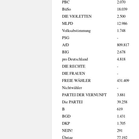
PBC
2.070
BüSo
18.039
DIE VIOLETTEN
2.500
MLPD
12.986
Volksabstimmung
1.748
PSG
-
AfD
809.817
BIG
2.678
pro Deutschland
4.818
DIE RECHTE
-
DIE FRAUEN
-
FREIE WÄHLER
431.409
Nichtwähler
-
PARTEI DER VERNUNFT
3.881
Die PARTEI
39.258
B
619
BGD
1.431
DKP
1.705
NEIN!
291
Übrige
77.192