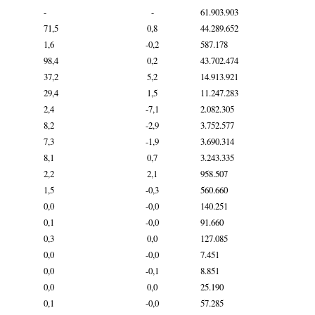
-
-
61.903.903
71,5
0,8
44.289.652
1,6
-0,2
587.178
98,4
0,2
43.702.474
37,2
5,2
14.913.921
29,4
1,5
11.247.283
2,4
-7,1
2.082.305
8,2
-2,9
3.752.577
7,3
-1,9
3.690.314
8,1
0,7
3.243.335
2,2
2,1
958.507
1,5
-0,3
560.660
0,0
-0,0
140.251
0,1
-0,0
91.660
0,3
0,0
127.085
0,0
-0,0
7.451
0,0
-0,1
8.851
0,0
0,0
25.190
0,1
-0,0
57.285