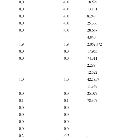
0,0
-0,0
18.529
0,0
-0,0
13.131
0,0
-0,0
8.248
0,0
-0,0
25.336
0,0
-0,0
28.667
-
-
4.840
1,9
1,9
2.052.372
0,0
0,0
17.965
0,0
0,0
74.311
-
-
2.288
-
-
12.522
1,0
1,0
422.857
-
-
11.349
0,0
0,0
25.027
0,1
0,1
78.357
0,0
0,0
-
0,0
0,0
-
0,0
0,0
-
0,0
0,0
-
0,2
-0,2
-