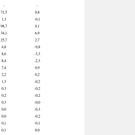
-
-
71,5
0,8
1,3
-0,1
98,7
0,1
34,1
6,9
25,7
2,7
4,8
-9,8
8,6
-3,3
8,4
-2,3
7,4
0,9
2,2
0,2
1,3
-0,2
0,3
-0,2
0,2
-0,2
0,3
-0,0
0,0
-0,3
0,0
-0,2
0,1
-0,1
0,1
0,0