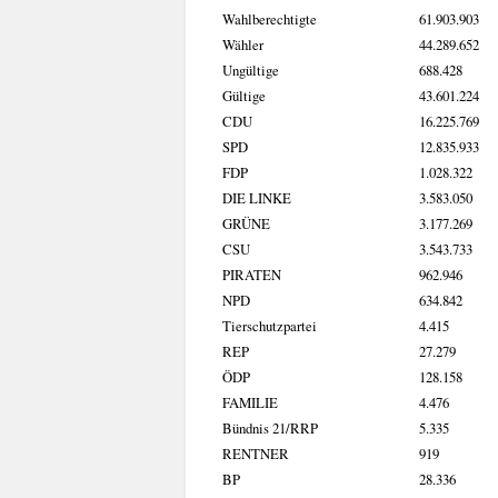
Wahlberechtigte
61.903.903
Wähler
44.289.652
Ungültige
688.428
Gültige
43.601.224
CDU
16.225.769
SPD
12.835.933
FDP
1.028.322
DIE LINKE
3.583.050
GRÜNE
3.177.269
CSU
3.543.733
PIRATEN
962.946
NPD
634.842
Tierschutzpartei
4.415
REP
27.279
ÖDP
128.158
FAMILIE
4.476
Bündnis 21/RRP
5.335
RENTNER
919
BP
28.336