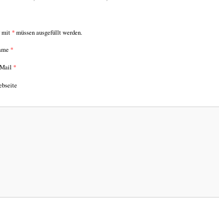
r mit
*
müssen ausgefüllt werden.
ame
*
Mail
*
bseite