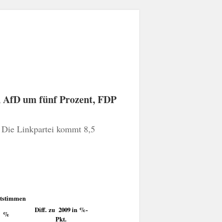
 Die Linkpartei kommt 8,5
tstimmen
Diff. zu 2009 in %-
%
Pkt.