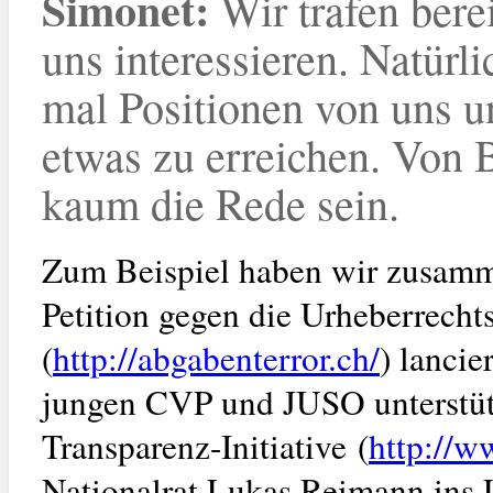
Simonet
:
Wir trafen bere
uns interessieren. Natür
mal Positionen von uns 
etwas zu erreichen. Von 
kaum die Rede sein.
Zum Beispiel haben wir zusamme
Petition gegen die Urheberrecht
(
http://abgabenterror.ch/
) lancie
jungen CVP und JUSO unterstütz
Transparenz-Initiative (
http://w
Nationalrat Lukas Reimann ins 