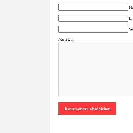
N
E-
We
Nachricht