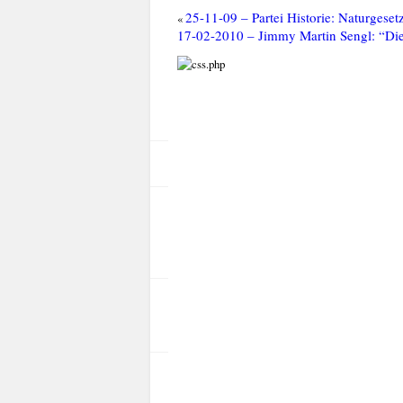
25-11-09 – Partei Historie: Naturgesetz
«
17-02-2010 – Jimmy Martin Sengl: “Die 
rt
el-Infos
n admin
.01.2010 | 8:53 am
gorien
tuell
raktion
mmentar schreiben
ackback URI