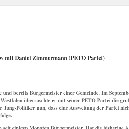
view mit Daniel Zimmermann (PETO Partei)
 und bereits Bürgermeister einer Gemeinde. Im Septembe
estfalen überraschte er mit seiner PETO Partei die gro
 Jung-Politiker nun, dass eine Ausweitung der Partei nich
folge.
n seit einigen Monaten Bürgermeister. Hat die bisherige A