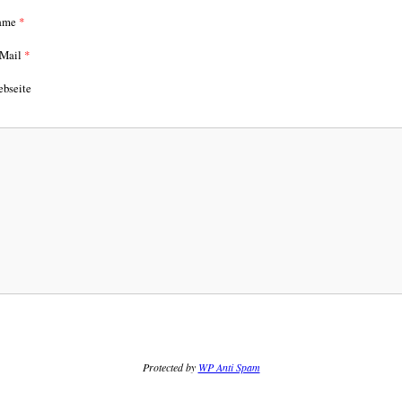
ame
*
Mail
*
bseite
Protected by
WP Anti Spam