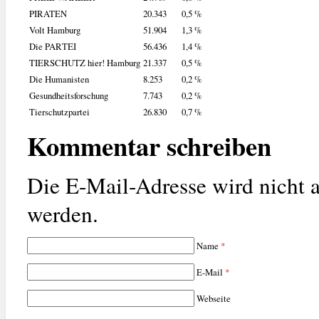
PIRATEN
20.343
0,5 %
Volt Hamburg
51.904
1,3 %
Die PARTEI
56.436
1,4 %
TIERSCHUTZ hier! Hamburg
21.337
0,5 %
Die Humanisten
8.253
0,2 %
Gesundheitsforschung
7.743
0,2 %
Tierschutzpartei
26.830
0,7 %
Kommentar schreiben
Die E-Mail-Adresse wird nicht a
werden.
Name
*
E-Mail
*
Webseite